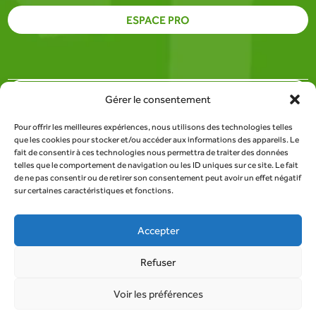
ESPACE PRO
PARTENAIRES
Gérer le consentement
Pour offrir les meilleures expériences, nous utilisons des technologies telles
SITE DU SDEE DE LA LOZÈRE
que les cookies pour stocker et/ou accéder aux informations des appareils. Le
fait de consentir à ces technologies nous permettra de traiter des données
telles que le comportement de navigation ou les ID uniques sur ce site. Le fait
RESSOURCES
de ne pas consentir ou de retirer son consentement peut avoir un effet négatif
sur certaines caractéristiques et fonctions.
TROUVER UN POINT DE COLLECTE
Accepter
Refuser
Tous droits réservés au SDEE de la Lozère |
Mentions
Voir les préférences
légales
|
Politique de confidentialité
| Conception :
AFA-Multimedia
- agence créative depuis 2004