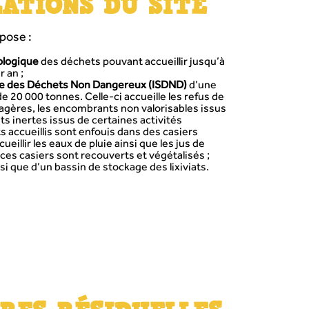
LATIONS DU SITE
pose :
ologique
des déchets pouvant accueillir jusqu’à
 an ;
age des Déchets Non Dangereux (ISDND)
d’une
e 20 000 tonnes. Celle-ci accueille les refus de
gères, les encombrants non valorisables issus
s inertes issus de certaines activités
s accueillis sont enfouis dans des casiers
illir les eaux de pluie ainsi que les jus de
ces casiers sont recouverts et végétalisés ;
si que d’un bassin de stockage des lixiviats.