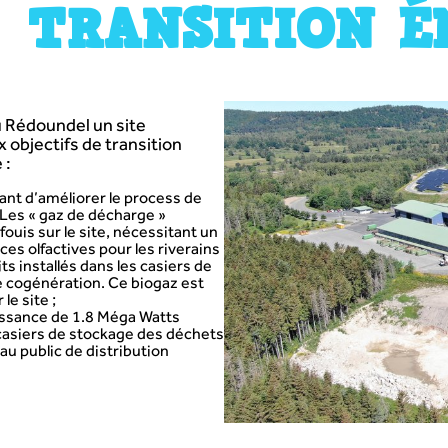
TRANSITION É
u Rédoundel un site
 objectifs de transition
 :
ant d’améliorer le process de
. Les « gaz de décharge »
uis sur le site, nécessitant un
nces olfactives pour les riverains
its installés dans les casiers de
e cogénération. Ce biogaz est
le site ;
issance de 1.8 Méga Watts
s casiers de stockage des déchets
eau public de distribution