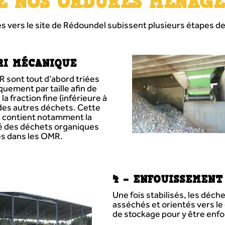
E NOS ORDURES MÉNAGÈ
 vers le site de Rédoundel subissent plusieurs étapes de
TRI MÉCANIQUE
 sont tout d’abord triées
uement par taille afin de
la fraction fine (inférieure à
des autres déchets. Cette
n contient notamment la
é des déchets organiques
és dans les OMR.
4 – ENFOUISSEMENT
Une fois stabilisés, les déch
asséchés et orientés vers le
de stockage pour y être enfo