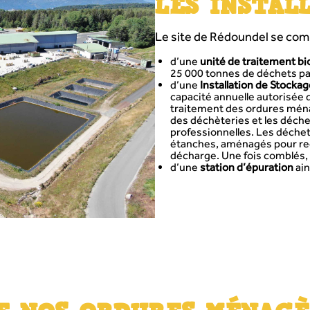
LES INSTAL
Le site de Rédoundel se com
d’une
unité de traitement bi
25 000 tonnes de déchets par
d’une
Installation de Stock
capacité annuelle autorisée d
traitement des ordures ména
des déchèteries et les déchet
professionnelles. Les déchet
étanches, aménagés pour recue
décharge. Une fois comblés, 
d’une
station d’épuration
ain