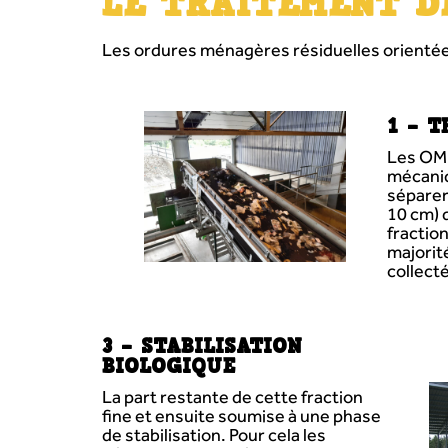
LE TRAITEMENT D
Les ordures ménagères résiduelles orientées
1 – 
Les OMR
mécaniq
séparer 
10 cm) 
fractio
majorit
collect
3 – STABILISATION
BIOLOGIQUE
La part restante de cette fraction
fine et ensuite soumise à une phase
de stabilisation. Pour cela les