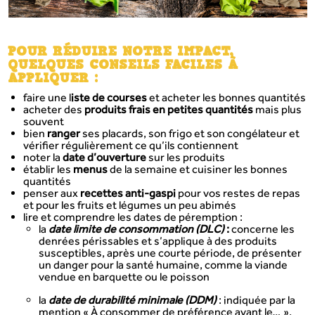
POUR RÉDUIRE NOTRE IMPACT,
QUELQUES CONSEILS FACILES À
APPLIQUER :
faire une l
iste de courses
et acheter les bonnes quantités
acheter des
produits frais en petites quantités
mais plus
souvent
bien
ranger
ses placards, son frigo et son congélateur et
vérifier régulièrement ce qu’ils contiennent
noter la
date d’ouverture
sur les produits
établir les
menus
de la semaine et cuisiner les bonnes
quantités
penser aux
recettes anti-gaspi
pour vos restes de repas
et pour les fruits et légumes un peu abimés
lire et comprendre les dates de péremption :
la
date limite de consommation (DLC)
:
concerne les
denrées périssables et s’applique à des produits
susceptibles, après une courte période, de présenter
un danger pour la santé humaine, comme la viande
vendue en barquette ou le poisson
la
date de durabilité minimale (DDM)
: indiquée par la
mention « À consommer
de préférence
avant le… »,