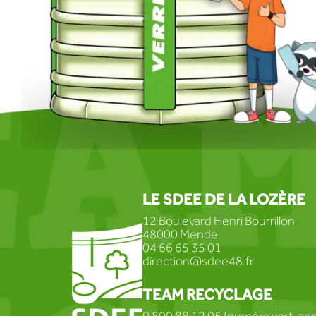
LE SDEE DE LA LOZÈRE
12 Boulevard Henri Bourrillon
48000 Mende
04 66 65 35 01
direction@sdee48.fr
TEAM RECYCLAGE
0 800 88 12 05 (numéro vert, appe