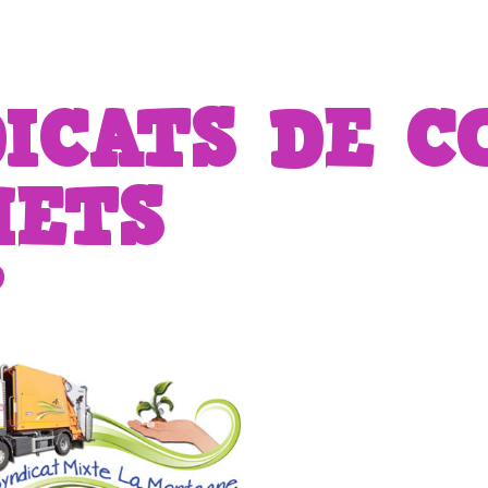
DICATS DE C
HETS