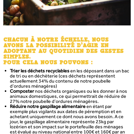
CHACUN À NOTRE ÉCHELLE, NOUS
AVONS LA POSSIBILITÉ D’AGIR EN
ADOPTANT AU QUOTIDIEN DES GESTES
SIMPLES.
POUR CELA NOUS POUVONS :
Trier les déchets recyclables
en les déposant dans un bac
de tri ou en déchèterie (ces déchets représentent
actuellement 34% du contenu de notre poubelle
d’ordures ménagères)
Composter
nos déchets organiques ou les donner à nos
animaux domestiques, ce qui permettrait de réduire de
27% notre poubelle d’ordures ménagères.
Réduire notre gaspillage alimentaire
en étant par
exemple plus vigilants aux dates de péremption et en
achetant uniquement ce dont nous avons besoin. A ce
jour, le gaspillage alimentaire représente 23kg par
lozérien et son impact sur le portefeuille des ménages
est évalué au niveau national entre 100€ et 160€ par an