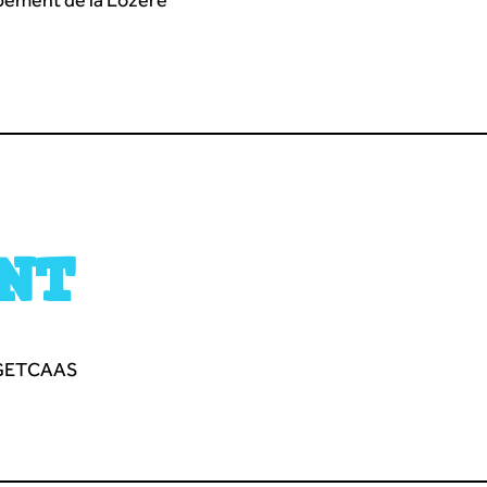
NT
 GETCAAS