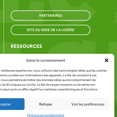
PARTENAIRES
SITE DU SDEE DE LA LOZÈRE
RESSOURCES
TROUVER UN POINT DE COLLECTE
Gérer le consentement
es meilleures expériences, nous utilisons des technologies telles que les cookies
et/ou accéder aux informations des appareils. Le fait de consentir à ces
 nous permettra de traiter des données telles que le comportement de
 les ID uniques sur ce site. Le fait de ne pas consentir ou de retirer son
peut avoir un effet négatif sur certaines caractéristiques et fonctions.
cepter
Refuser
Voir les préférences
AFA-Multimedia
- agence créative depuis 2004
Politique de confidentialité