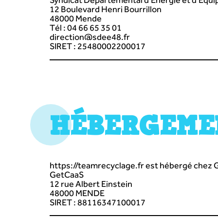
12 Boulevard Henri Bourrillon
48000 Mende
Tél : 04 66 65 35 01
direction@sdee48.fr
SIRET : 25480002200017
HÉBERGEME
https://teamrecyclage.fr
est hébergé chez
GetCaaS
12 rue Albert Einstein
48000 MENDE
SIRET : 88116347100017