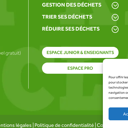
GESTION DES DÉCHETS
TRIER SES DÉCHETS
RÉDUIRE SES DÉCHETS
l gratuit)
ESPACE JUNIOR & ENSEIGNANTS
ESPACE PRO
Pour offrir l
pour stocker 
technologies
navigation ou
consentement 
Ac
ntions légales
|
Politique de confidentialité
| Conception :