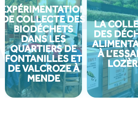
EXPÉRIMENTATION
DE COLLECTE DES
LA COLL
BIODÉCHETS
DES DÉC
DANS LES
ALIMENTA
QUARTIERS DE
À L’ESSA
FONTANILLES ET
LOZÈR
DE VALCROZE À
MENDE