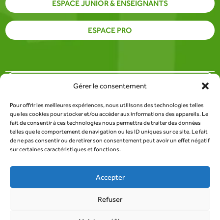
ESPACE JUNIOR & ENSEIGNANTS
ESPACE PRO
PARTENAIRES
Gérer le consentement
Pour offrir les meilleures expériences, nous utilisons des technologies telles
SITE DU SDEE DE LA LOZÈRE
que les cookies pour stocker et/ou accéder aux informations des appareils. Le
fait de consentir à ces technologies nous permettra de traiter des données
telles que le comportement de navigation ou les ID uniques sur ce site. Le fait
RESSOURCES
de ne pas consentir ou de retirer son consentement peut avoir un effet négatif
sur certaines caractéristiques et fonctions.
TROUVER UN POINT DE COLLECTE
Accepter
Refuser
Tous droits réservés au SDEE de la Lozère |
Mentions