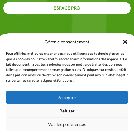
ESPACE PRO
PARTENAIRES
Gérer le consentement
Pour offrir les meilleures expériences, nous utilisons des technologies telles
SITE DU SDEE DE LA LOZÈRE
que les cookies pour stocker et/ou accéder aux informations des appareils. Le
fait de consentir à ces technologies nous permettra de traiter des données
telles que le comportement de navigation ou les ID uniques sur ce site. Le fait
RESSOURCES
de ne pas consentir ou de retirer son consentement peut avoir un effet négatif
sur certaines caractéristiques et fonctions.
TROUVER UN POINT DE COLLECTE
Accepter
Refuser
Tous droits réservés au SDEE de la Lozère |
Mentions
Voir les préférences
légales
|
Politique de confidentialité
| Conception :
AFA-Multimedia
- agence créative depuis 2004